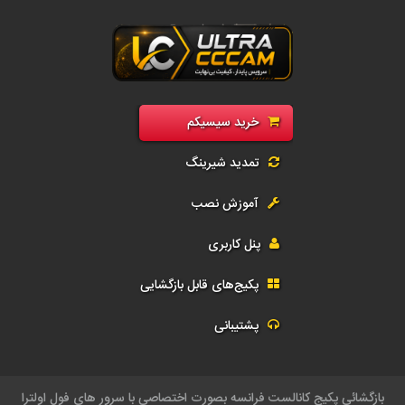
رید سی سی کم فول | فروش سیسیکم CCcam و G-Share | اکانت رسیور و تمد
خرید سیسیکم
تمدید شیرینگ
آموزش نصب
پنل کاربری
پکیج‌های قابل بازگشایی
پشتیبانی
بازگشائي پکيج کانالست فرانسه بصورت اختصاصي با سرور هاي فول اولترا