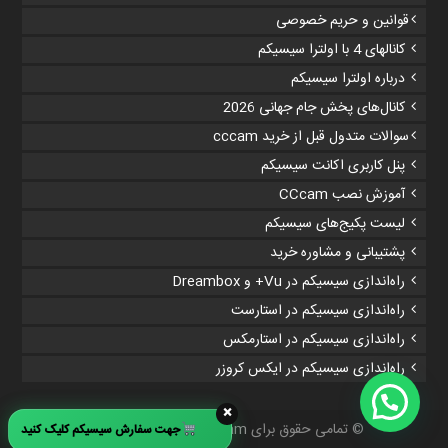
قوانین و حریم خصوصی
کانالهای 4 با اولترا سیسیکم
درباره اولترا سیسیکم
کانال‌های پخش جام جهانی 2026
سوالات متدول قبل از خرید cccam
پنل کاربری اکانت سیسیکم
آموزش نصب CCcam
لیست پکیج‌های سیسیکم
پشتیبانی و مشاوره خرید
راه‌اندازی سیسیکم در Vu+ و Dreambox
راه‌اندازی سیسیکم در استارست
راه‌اندازی سیسیکم در استارمکس
راه‌اندازی سیسیکم در ایکس کروزر
×
© تمامی حقوق برای
Ultra CCcam
محفوظ است.
جهت سفارش سیسیکم کلیک کنید