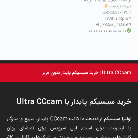
از شبكه TiVibu Spor تركيه
جهت تركست
?TURKSAT-42E
?TiVibu_Spor
?11853 _H _27500
10 00 00 10 00 00 00 00
Ultra CCcam | خرید سیسیکم پایدار بدون فریز
خرید سیسیکم پایدار با Ultra CCcam
اولترا سیسیکم
ارائه‌دهنده اکانت CCcam پایدار، سریع و سازگار
با اینترنت ایران است. این سرویس برای تماشای روان
کانال‌های ورزشی، سینمایی، مستند و شبکه‌های HD و 4K