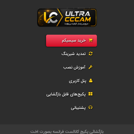
رید سی سی کم فول | فروش سیسیکم CCcam و G-Share | اکانت رسیور و تمد
خرید سیسیکم
تمدید شیرینگ
آموزش نصب
پنل کاربری
پکیج‌های قابل بازگشایی
پشتیبانی
بازگشا