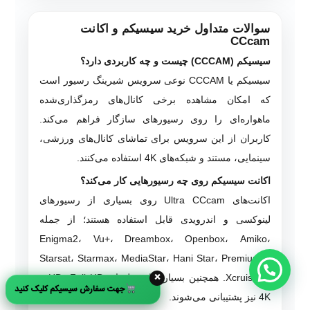
سوالات متداول خرید سیسیکم و اکانت
CCcam
سیسیکم (CCCAM) چیست و چه کاربردی دارد؟
سیسیکم یا CCCAM نوعی سرویس شیرینگ رسیور است
که امکان مشاهده برخی کانال‌های رمزگذاری‌شده
ماهواره‌ای را روی رسیورهای سازگار فراهم می‌کند.
کاربران از این سرویس برای تماشای کانال‌های ورزشی،
سینمایی، مستند و شبکه‌های 4K استفاده می‌کنند.
اکانت سیسیکم روی چه رسیورهایی کار می‌کند؟
اکانت‌های Ultra CCcam روی بسیاری از رسیورهای
لینوکسی و اندرویدی قابل استفاده هستند؛ از جمله
Enigma2، Vu+، Dreambox، Openbox، Amiko،
Starsat، Starmax، MediaStar، Hani Star، Premium X
×
و Xcruiser. همچنین بسیاری از مدل‌های HD، Full HD و
جهت سفارش سیسیکم کلیک کنید
4K نیز پشتیبانی می‌شوند.