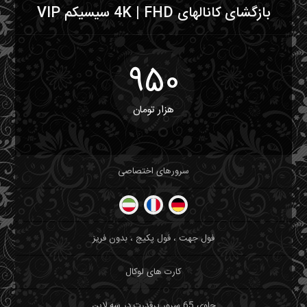
بازگشای کانالهای 4K | FHD سیسیکم VIP
950
هزار تومان
سرورهای اختصاصی
فول جهت ، فول پکیج ، بدون فریز
کارت های لوکال
حاوی 65 سرور پرقدرت در سه لاین