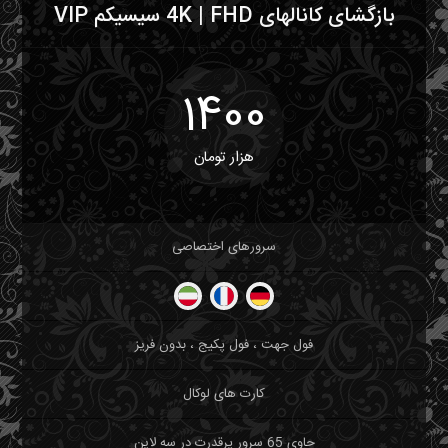
بازگشای کانالهای 4K | FHD سیسیکم VIP
1400
هزار تومان
سرورهای اختصاصی
فول جهت ، فول پکیج ، بدون فریز
کارت های لوکال
حاوی 65 سرور پرقدرت در سه لاین