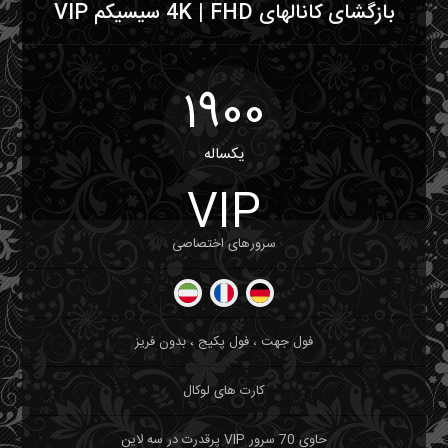
بازگشای کانالهای 4K | FHD سیسیکم VIP
1900
یکساله
VIP
سرورهای اختصاصی
فول جهت ، فول پکیج ، بدون فریز
کارت های لوکال
حاوی 70 سرور VIP پرقدرت در سه لاین