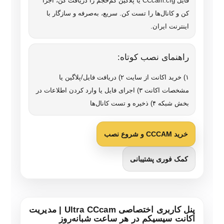
فایل CCcam.cfg یا پلاگین کم‌حجم را دریافت کن، اجرا
کن و کانال‌ها را تست کن. سریع، به‌صرفه و سازگار با
اینترنت ایران.
راهنمای نصب کوتاه:
۱) خرید اکانت از سایت ۲) دریافت فایل/پلاگین یا
مشخصات اکانت ۳) اجرای فایل یا وارد کردن اطلاعات در
بخش شبکه ۴) ذخیره و تست کانال‌ها
خرید CCCAM و شروع نصب
کمک فوری پشتیبانی
پنل کاربری اختصاصی Ultra CCcam | مدیریت
اکانت سیسیکم در هر ساعت شبانه‌روز