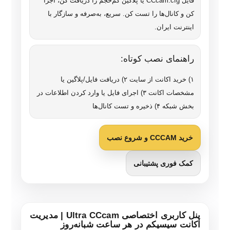
فایل CCcam.cfg یا پلاگین کم‌حجم را دریافت کن، اجرا
کن و کانال‌ها را تست کن. سریع، به‌صرفه و سازگار با
اینترنت ایران.
راهنمای نصب کوتاه:
۱) خرید اکانت از سایت ۲) دریافت فایل/پلاگین یا
مشخصات اکانت ۳) اجرای فایل یا وارد کردن اطلاعات در
بخش شبکه ۴) ذخیره و تست کانال‌ها
خرید CCCAM و شروع نصب
کمک فوری پشتیبانی
پنل کاربری اختصاصی Ultra CCcam | مدیریت
اکانت سیسیکم در هر ساعت شبانه‌روز