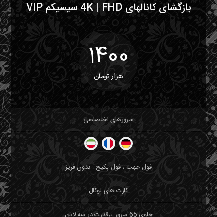
بازگشای کانالهای 4K | FHD سیسیکم VIP
1400
هزار تومان
سرورهای اختصاصی
فول جهت ، فول پکیج ، بدون فریز
کارت های لوکال
حاوی 65 سرور پرقدرت در سه لاین