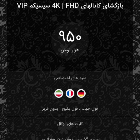
بازگشای کانالهای 4K | FHD سیسیکم VIP
950
هزار تومان
سرورهای اختصاصی
فول جهت ، فول پکیج ، بدون فریز
کارت های لوکال
حاوی 65 سرور پرقدرت در سه لاین