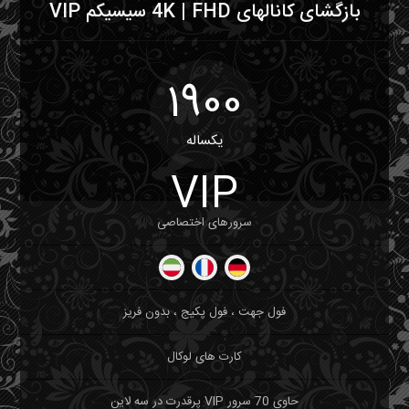
بازگشای کانالهای 4K | FHD سیسیکم VIP
1900
یکساله
VIP
سرورهای اختصاصی
فول جهت ، فول پکیج ، بدون فریز
کارت های لوکال
حاوی 70 سرور VIP پرقدرت در سه لاین