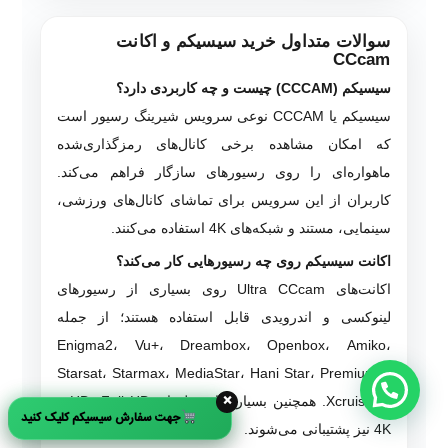
سوالات متداول خرید سیسیکم و اکانت
CCcam
سیسیکم (CCCAM) چیست و چه کاربردی دارد؟
سیسیکم یا CCCAM نوعی سرویس شیرینگ رسیور است
که امکان مشاهده برخی کانال‌های رمزگذاری‌شده
ماهواره‌ای را روی رسیورهای سازگار فراهم می‌کند.
کاربران از این سرویس برای تماشای کانال‌های ورزشی،
سینمایی، مستند و شبکه‌های 4K استفاده می‌کنند.
اکانت سیسیکم روی چه رسیورهایی کار می‌کند؟
اکانت‌های Ultra CCcam روی بسیاری از رسیورهای
لینوکسی و اندرویدی قابل استفاده هستند؛ از جمله
Enigma2، Vu+، Dreambox، Openbox، Amiko،
Starsat، Starmax، MediaStar، Hani Star، Premium X
×
و Xcruiser. همچنین بسیاری از مدل‌های HD، Full HD و
جهت سفارش سیسیکم کلیک کنید
4K نیز پشتیبانی می‌شوند.