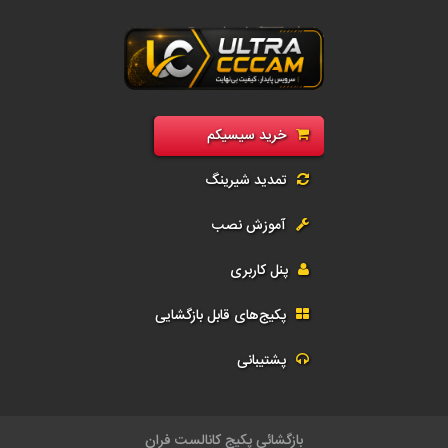
رید سی سی کم فول | فروش سیسیکم CCcam و G-Share | اکانت رسیور و تمد
خرید سیسیکم
تمدید شیرینگ
آموزش نصب
پنل کاربری
پکیج‌های قابل بازگشایی
پشتیبانی
بازگشائي