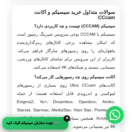
سوالات متداول خرید سیسیکم و اکانت
CCcam
سیسیکم (CCCAM) چیست و چه کاربردی دارد؟
سیسیکم یا CCCAM نوعی سرویس شیرینگ رسیور است
که امکان مشاهده برخی کانال‌های رمزگذاری‌شده
ماهواره‌ای را روی رسیورهای سازگار فراهم می‌کند.
کاربران از این سرویس برای تماشای کانال‌های ورزشی،
سینمایی، مستند و شبکه‌های 4K استفاده می‌کنند.
اکانت سیسیکم روی چه رسیورهایی کار می‌کند؟
اکانت‌های Ultra CCcam روی بسیاری از رسیورهای
لینوکسی و اندرویدی قابل استفاده هستند؛ از جمله
Enigma2، Vu+، Dreambox، Openbox، Amiko،
Starsat، Starmax، MediaStar، Hani Star، Premium X
×
و Xcruiser. همچنین بسیاری از مدل‌های HD، Full HD و
جهت سفارش سیسیکم کلیک کنید
4K نیز پشتیبانی می‌شوند.