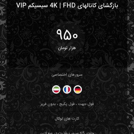
بازگشای کانالهای 4K | FHD سیسیکم VIP
950
هزار تومان
سرورهای اختصاصی
فول جهت ، فول پکیج ، بدون فریز
کارت های لوکال
حاوی 65 سرور پرقدرت در سه لاین