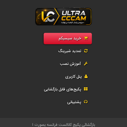
رید سی سی کم فول | فروش سیسیکم CCcam و G-Share | اکانت رسیور و تمد
خرید سیسیکم
تمدید شیرینگ
آموزش نصب
پنل کاربری
پکیج‌های قابل بازگشایی
پشتیبانی
بازگشا