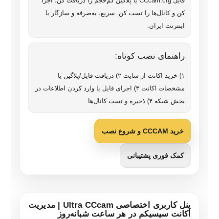
فایل CCcam.cfg یا پلاگین کم‌حجم را دریافت کن، اجرا
کن و کانال‌ها را تست کن. سریع، به‌صرفه و سازگار با
اینترنت ایران.
راهنمای نصب کوتاه:
۱) خرید اکانت از سایت ۲) دریافت فایل/پلاگین یا
مشخصات اکانت ۳) اجرای فایل یا وارد کردن اطلاعات در
بخش شبکه ۴) ذخیره و تست کانال‌ها
خرید CCCAM و شروع نصب
کمک فوری پشتیبانی
پنل کاربری اختصاصی Ultra CCcam | مدیریت
اکانت سیسیکم در هر ساعت شبانه‌روز