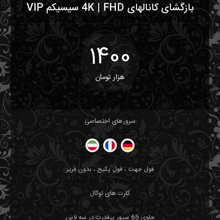
بازگشای کانالهای 4K | FHD سیسیکم VIP
1400
هزار تومان
سرورهای اختصاصی
فول جهت ، فول پکیج ، بدون فریز
کارت های لوکال
حاوی 65 سرور پرقدرت در سه لاین