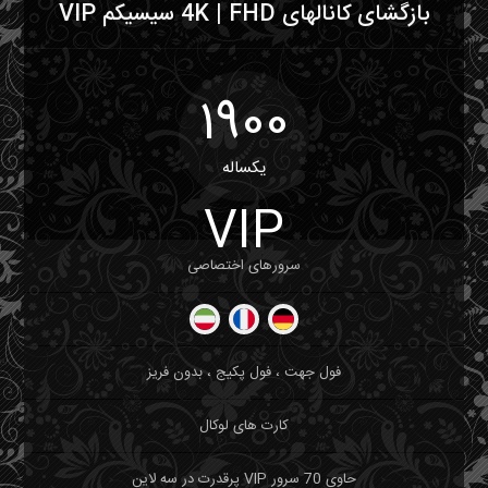
بازگشای کانالهای 4K | FHD سیسیکم VIP
1900
یکساله
VIP
سرورهای اختصاصی
فول جهت ، فول پکیج ، بدون فریز
کارت های لوکال
حاوی 70 سرور VIP پرقدرت در سه لاین