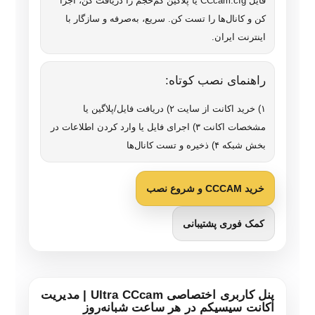
فایل CCcam.cfg یا پلاگین کم‌حجم را دریافت کن، اجرا
کن و کانال‌ها را تست کن. سریع، به‌صرفه و سازگار با
اینترنت ایران.
راهنمای نصب کوتاه:
۱) خرید اکانت از سایت ۲) دریافت فایل/پلاگین یا
مشخصات اکانت ۳) اجرای فایل یا وارد کردن اطلاعات در
بخش شبکه ۴) ذخیره و تست کانال‌ها
خرید CCCAM و شروع نصب
کمک فوری پشتیبانی
پنل کاربری اختصاصی Ultra CCcam | مدیریت
اکانت سیسیکم در هر ساعت شبانه‌روز