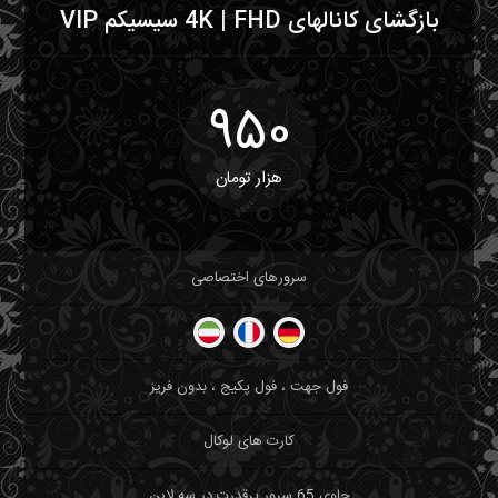
بازگشای کانالهای 4K | FHD سیسیکم VIP
950
هزار تومان
سرورهای اختصاصی
فول جهت ، فول پکیج ، بدون فریز
کارت های لوکال
حاوی 65 سرور پرقدرت در سه لاین