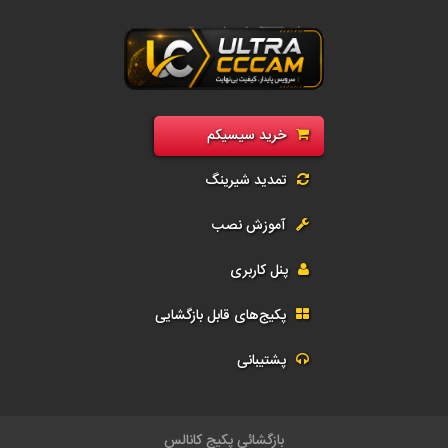
رید سی سی کم فول | فروش سیسیکم CCcam و G-Share | اکانت رسیور و تمد
خرید سیسیکم
تمدید شیرینگ
آموزش نصب
پنل کاربری
پکیج‌های قابل بازگشایی
پشتیبانی
بازگشائي کانا مح