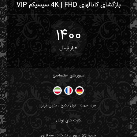
بازگشای کانالهای 4K | FHD سیسیکم VIP
1400
هزار تومان
سرورهای اختصاصی
فول جهت ، فول پکیج ، بدون فریز
کارت های لوکال
حاوی 65 سرور پرقدرت در سه لاین