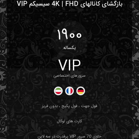
بازگشای کانالهای 4K | FHD سیسیکم VIP
1900
یکساله
VIP
سرورهای اختصاصی
فول جهت ، فول پکیج ، بدون فریز
کارت های لوکال
حاوی 70 سرور VIP پرقدرت در سه لاین