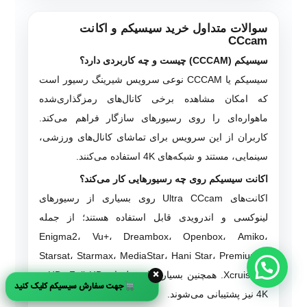
سوالات متداول خرید سیسیکم و اکانت
CCcam
سیسیکم (CCCAM) چیست و چه کاربردی دارد؟
سیسیکم یا CCCAM نوعی سرویس شیرینگ رسیور است
که امکان مشاهده برخی کانال‌های رمزگذاری‌شده
ماهواره‌ای را روی رسیورهای سازگار فراهم می‌کند.
کاربران از این سرویس برای تماشای کانال‌های ورزشی،
سینمایی، مستند و شبکه‌های 4K استفاده می‌کنند.
اکانت سیسیکم روی چه رسیورهایی کار می‌کند؟
اکانت‌های Ultra CCcam روی بسیاری از رسیورهای
لینوکسی و اندرویدی قابل استفاده هستند؛ از جمله
Enigma2، Vu+، Dreambox، Openbox، Amiko،
Starsat، Starmax، MediaStar، Hani Star، Premium X
×
و Xcruiser. همچنین بسیاری از مدل‌های HD، Full HD و
جهت سفارش سیسیکم کلیک کنید
4K نیز پشتیبانی می‌شوند.