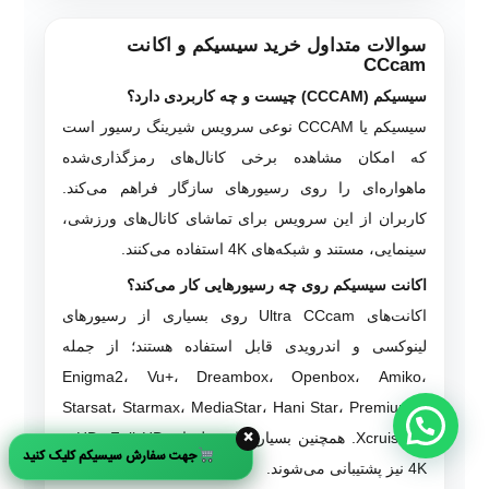
سوالات متداول خرید سیسیکم و اکانت
CCcam
سیسیکم (CCCAM) چیست و چه کاربردی دارد؟
سیسیکم یا CCCAM نوعی سرویس شیرینگ رسیور است
که امکان مشاهده برخی کانال‌های رمزگذاری‌شده
ماهواره‌ای را روی رسیورهای سازگار فراهم می‌کند.
کاربران از این سرویس برای تماشای کانال‌های ورزشی،
سینمایی، مستند و شبکه‌های 4K استفاده می‌کنند.
اکانت سیسیکم روی چه رسیورهایی کار می‌کند؟
اکانت‌های Ultra CCcam روی بسیاری از رسیورهای
لینوکسی و اندرویدی قابل استفاده هستند؛ از جمله
Enigma2، Vu+، Dreambox، Openbox، Amiko،
Starsat، Starmax، MediaStar، Hani Star، Premium X
×
و Xcruiser. همچنین بسیاری از مدل‌های HD، Full HD و
جهت سفارش سیسیکم کلیک کنید
4K نیز پشتیبانی می‌شوند.