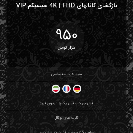
بازگشای کانالهای 4K | FHD سیسیکم VIP
950
هزار تومان
سرورهای اختصاصی
فول جهت ، فول پکیج ، بدون فریز
کارت های لوکال
حاوی 65 سرور پرقدرت در سه لاین