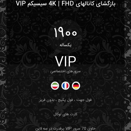
بازگشای کانالهای 4K | FHD سیسیکم VIP
1900
یکساله
VIP
سرورهای اختصاصی
فول جهت ، فول پکیج ، بدون فریز
کارت های لوکال
حاوی 70 سرور VIP پرقدرت در سه لاین