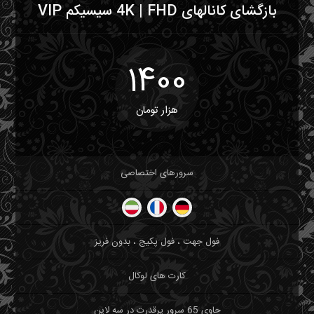
بازگشای کانالهای 4K | FHD سیسیکم VIP
1400
هزار تومان
سرورهای اختصاصی
فول جهت ، فول پکیج ، بدون فریز
کارت های لوکال
حاوی 65 سرور پرقدرت در سه لاین