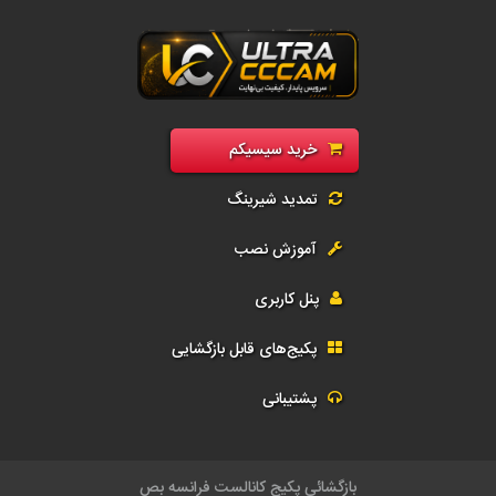
رید سی سی کم فول | فروش سیسیکم CCcam و G-Share | اکانت رسیور و تمد
خرید سیسیکم
تمدید شیرینگ
آموزش نصب
پنل کاربری
پکیج‌های قابل بازگشایی
پشتیبانی
بازگ