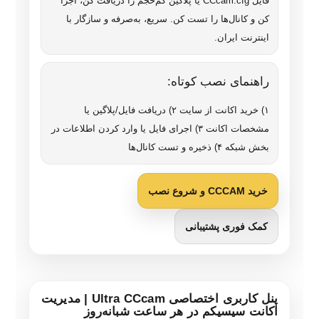
فایل CCcam.cfg یا پلاگین کم‌حجم را دریافت کن، اجرا
کن و کانال‌ها را تست کن. سریع، به‌صرفه و سازگار با
اینترنت ایران.
راهنمای نصب کوتاه:
۱) خرید اکانت از سایت ۲) دریافت فایل/پلاگین یا
مشخصات اکانت ۳) اجرای فایل یا وارد کردن اطلاعات در
بخش شبکه ۴) ذخیره و تست کانال‌ها
خرید CCCAM و شروع نصب
کمک فوری پشتیبانی
پنل کاربری اختصاصی Ultra CCcam | مدیریت
اکانت سیسیکم در هر ساعت شبانه‌روز