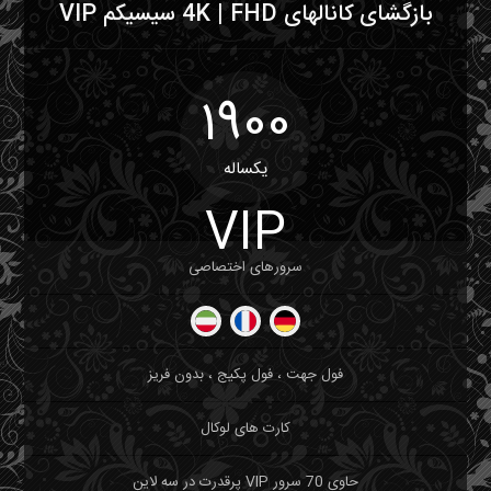
بازگشای کانالهای 4K | FHD سیسیکم VIP
1900
یکساله
VIP
سرورهای اختصاصی
فول جهت ، فول پکیج ، بدون فریز
کارت های لوکال
حاوی 70 سرور VIP پرقدرت در سه لاین