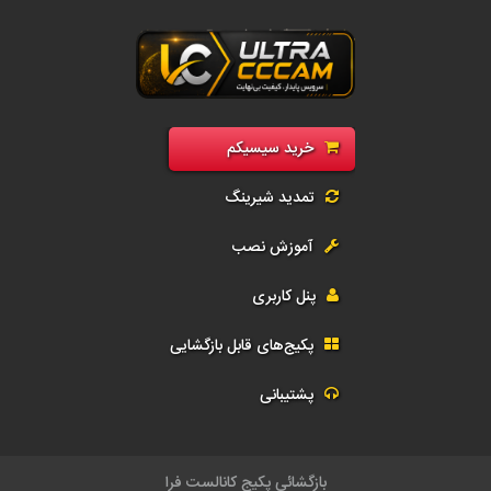
رید سی سی کم فول | فروش سیسیکم CCcam و G-Share | اکانت رسیور و تمد
خرید سیسیکم
تمدید شیرینگ
آموزش نصب
پنل کاربری
پکیج‌های قابل بازگشایی
پشتیبانی
باز