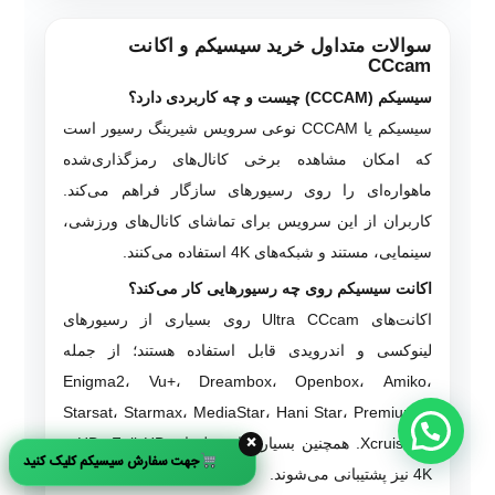
سوالات متداول خرید سیسیکم و اکانت
CCcam
سیسیکم (CCCAM) چیست و چه کاربردی دارد؟
سیسیکم یا CCCAM نوعی سرویس شیرینگ رسیور است
که امکان مشاهده برخی کانال‌های رمزگذاری‌شده
ماهواره‌ای را روی رسیورهای سازگار فراهم می‌کند.
کاربران از این سرویس برای تماشای کانال‌های ورزشی،
سینمایی، مستند و شبکه‌های 4K استفاده می‌کنند.
اکانت سیسیکم روی چه رسیورهایی کار می‌کند؟
اکانت‌های Ultra CCcam روی بسیاری از رسیورهای
لینوکسی و اندرویدی قابل استفاده هستند؛ از جمله
Enigma2، Vu+، Dreambox، Openbox، Amiko،
Starsat، Starmax، MediaStar، Hani Star، Premium X
×
و Xcruiser. همچنین بسیاری از مدل‌های HD، Full HD و
جهت سفارش سیسیکم کلیک کنید
4K نیز پشتیبانی می‌شوند.