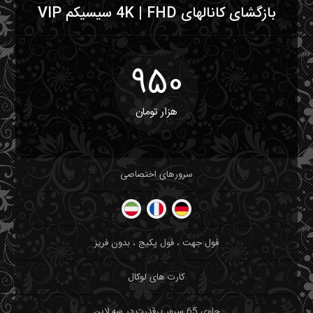
بازگشای کانالهای 4K | FHD سیسیکم VIP
950
هزار تومان
سرورهای اختصاصی
فول جهت ، فول پکیج ، بدون فریز
کارت های لوکال
حاوی 65 سرور پرقدرت در سه لاین