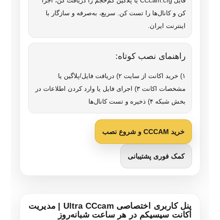
فایل CCcam.cfg یا پلاگین کم‌حجم را دریافت کن، اجرا
کن و کانال‌ها را تست کن. سریع، به‌صرفه و سازگار با
اینترنت ایران.
راهنمای نصب کوتاه:
۱) خرید اکانت از سایت ۲) دریافت فایل/پلاگین یا
مشخصات اکانت ۳) اجرای فایل یا وارد کردن اطلاعات در
بخش شبکه ۴) ذخیره و تست کانال‌ها
خرید CCCAM و شروع نصب
کمک فوری پشتیبانی
پنل کاربری اختصاصی Ultra CCcam | مدیریت
اکانت سیسیکم در هر ساعت شبانه‌روز