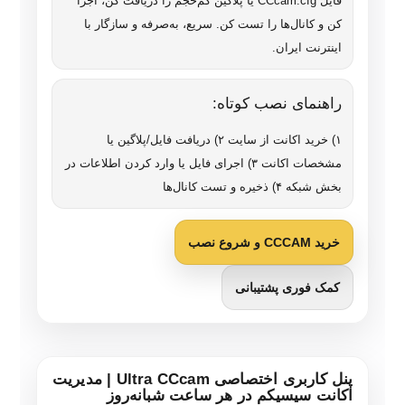
فایل CCcam.cfg یا پلاگین کم‌حجم را دریافت کن، اجرا
کن و کانال‌ها را تست کن. سریع، به‌صرفه و سازگار با
اینترنت ایران.
راهنمای نصب کوتاه:
۱) خرید اکانت از سایت ۲) دریافت فایل/پلاگین یا
مشخصات اکانت ۳) اجرای فایل یا وارد کردن اطلاعات در
بخش شبکه ۴) ذخیره و تست کانال‌ها
خرید CCCAM و شروع نصب
کمک فوری پشتیبانی
پنل کاربری اختصاصی Ultra CCcam | مدیریت
اکانت سیسیکم در هر ساعت شبانه‌روز