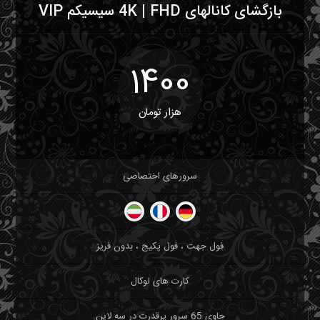
بازگشای کانالهای 4K | FHD سیسیکم VIP
1400
هزار تومان
سرورهای اختصاصی
فول جهت ، فول پکیج ، بدون فریز
کارت های لوکال
حاوی 65 سرور پرقدرت در سه لاین