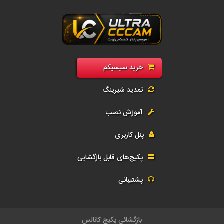
رید سی سی کم فول | فروش سیسیکم CCcam و G-Share | اکانت رسیور و تمد
خرید سیسیکم
تمدید شیرینگ
آموزش نصب
پنل کاربری
پکیج‌های قابل بازگشایی
پشتیبانی
بازگشائي کانا محبوب