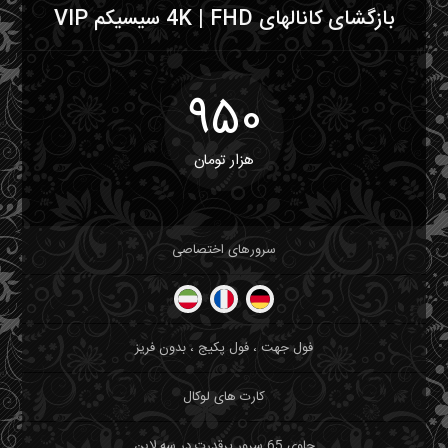
بازگشای کانالهای 4K | FHD سیسیکم VIP
950
هزار تومان
سرورهای اختصاصی
فول جهت ، فول پکیج ، بدون فریز
کارت های لوکال
حاوی 65 سرور پرقدرت در سه لاین