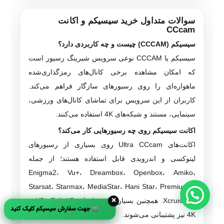
سوالات متداول خرید سیسیکم و اکانت
CCcam
سیسیکم (CCCAM) چیست و چه کاربردی دارد؟
سیسیکم یا CCCAM نوعی سرویس شیرینگ رسیور است
که امکان مشاهده برخی کانال‌های رمزگذاری‌شده
ماهواره‌ای را روی رسیورهای سازگار فراهم می‌کند.
کاربران از این سرویس برای تماشای کانال‌های ورزشی،
سینمایی، مستند و شبکه‌های 4K استفاده می‌کنند.
اکانت سیسیکم روی چه رسیورهایی کار می‌کند؟
اکانت‌های Ultra CCcam روی بسیاری از رسیورهای
لینوکسی و اندرویدی قابل استفاده هستند؛ از جمله
Enigma2، Vu+، Dreambox، Openbox، Amiko،
Starsat، Starmax، MediaStar، Hani Star، Premium X
×
و Xcruiser. همچنین بسیاری از مدل‌های HD، Full HD و
جهت سفارش سیسیکم کلیک کنید
4K نیز پشتیبانی می‌شوند.