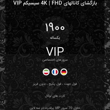
بازگشای کانالهای 4K | FHD سیسیکم VIP
1900
یکساله
VIP
سرورهای اختصاصی
فول جهت ، فول پکیج ، بدون فریز
کارت های لوکال
حاوی 70 سرور VIP پرقدرت در سه لاین