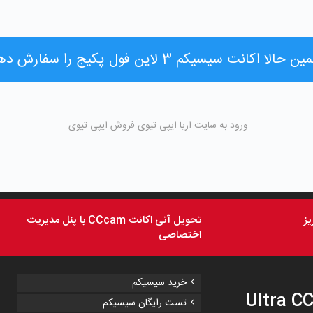
حالا اکانت سیسیکم 3 لاین فول پکیج را سفارش دهید!
ورود به سایت اریا ایپی تیوی فروش ایپی تیوی
تحویل آنی اکانت CCcam با پنل مدیریت
اختصاصی
خرید سیسیکم
تست رایگان سیسیکم