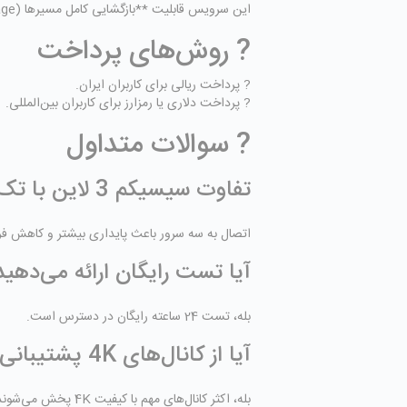
این سرویس قابلیت **بازگشایی کامل مسیرها (Full Package)** شامل **شیرینگ قدرتمند** را دارد.
? روش‌های پرداخت
? پرداخت ریالی برای کاربران ایران.
? پرداخت دلاری یا رمزارز برای کاربران بین‌المللی.
? سوالات متداول
تفاوت سیسیکم 3 لاین با تک لاین چیست؟
اتصال به سه سرور باعث پایداری بیشتر و کاهش فر
آیا تست رایگان ارائه می‌دهید
بله، تست 24 ساعته رایگان در دسترس است.
آیا از کانال‌های 4K پشتیبانی می‌کند؟
بله، اکثر کانال‌های مهم با کیفیت 4K پخش می‌شوند.