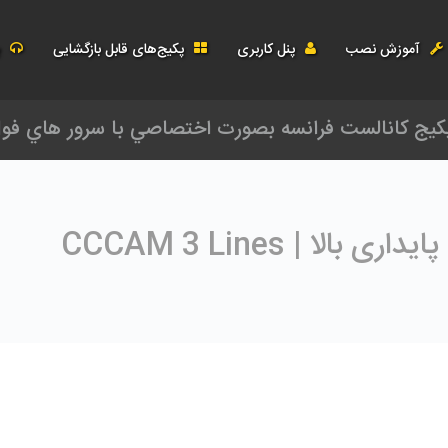
ید شیرینگ رسیور
آموزش نصب
پنل کاربری
پکیج‌های قابل بازگشایی
پ
بازگشائي پکيج کانالست فرانسه بصورت اختصاص