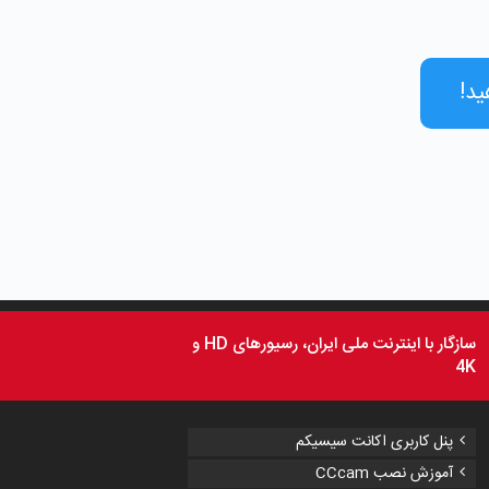
سازگار با اینترنت ملی ایران، رسیورهای HD و
4K
پنل کاربری اکانت سیسیکم
آموزش نصب CCcam