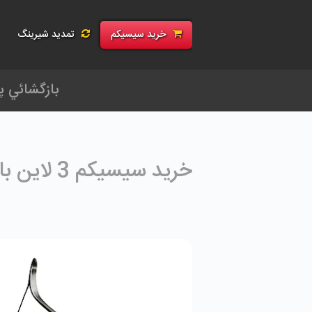
رید سی سی کم فول | فروش سیسیکم CCcam و G-Share | اکانت رسیور و تمد
خرید سیسیکم
تمدید شیرینگ
خرید سیسیکم 3 لاین با پایداری بالا | CCCAM 3 Lines